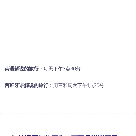
问：漫威&DC超级英雄之旅有年龄限制吗？
答：行程没有特定年龄限制，适合所有年龄层。但
是，16 岁以下的儿童必须由成人陪同。所有参与者也
必须能够步行适度的距离。
问：漫威&DC超级英雄之旅期间我可以拍照吗？
答：可以的！游览期间鼓励拍照！您将有机会在每一
站拍照，留下对标志性超级英雄地点的回忆。但是，
英语解说的旅行：
每天下午3点30分
请留意任何私人财产或禁区。
西班牙语解说的旅行：
周三和周六下午1点30分
问：行程中会有什么特殊的嘉宾或体验吗？
答：虽然我们不能保证每次行程都有特邀嘉宾出现，
但我们偶尔会有当地的漫画艺术家、演员或专家加入
我们，分享他们的见解和经验。此外，旅程通常以独
家幕后内容为特色，以增强您的体验。