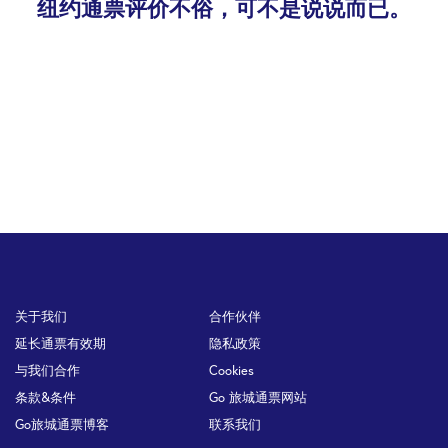
纽约通票评价不俗，可不是说说而已。
问：漫威&DC超级英雄之旅是否适合轮椅使用者？
答：可以的。此行程适合轮椅使用者。但是，如果您
需要任何特殊接待，请提前通知我们，以便我们确保
您的体验尽可能愉快和舒适。
Footer
关于我们
合作伙伴
延长通票有效期
隐私政策
与我们合作
Cookies
条款&条件
Go 旅城通票网站
Go旅城通票博客
联系我们