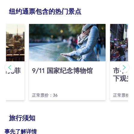
旅行团的导游无所不知。这位漫画专家将会为指导您游览热
纽约通票包含的热门景点
门漫画和电影中的最著名或鲜为人知的地方，同时解释它们
对关键情节线的重要性，为您揭示从最初起源到现在最为突
出的人物历史。到最后，您能很清楚地了解这些角色，也可
以清楚地知道在哪里可以看到超人在我们上空飞过。
赶紧摆好姿势与超级英雄拍照！完美地记录下让您兴奋的超
级英雄之旅。
(洛克菲
9/​11 国家纪念博物馆
市中心
漫威&DC超级英雄之旅亮点
下观光
通过长达2小时的旅行，充分了解Marvel和DC宇宙的历
正常票价：36
正常票价：
史起源，探索超级英雄们背后的故事。
您可以参观这些热门的超级英雄电影的拍摄地点与场
景，让您身临其境。
旅行须知
参观与漫画中标志性时刻相关的著名纽约市地标，如：
大中央车站和联合国大楼。
事先了解详情