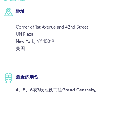
漫威&DC 超级英雄之旅门票帮助
如有问题，请咨询我们的帮助团队。
地址
常见问题
Corner of 1st Avenue and 42nd Street
UN Plaza
问：漫威&DC超级英雄之旅包含哪些地点？
New York
,
NY
10019
答：旅途涵盖了漫威和DC漫画中的标志性地点，其中
美国
包括号角日报大楼（Daily Bugle Building），复仇者联
盟总部大厦（Avengers Tower），纽约至圣所（the
New York Sanctum Sanctorum），韦恩企业大楼（the
Wayne Enterprise Building）和大都会天际线背景。此
最近的地铁
外，您还将参观热门超级英雄电影和电视节目的真实
拍摄地。
4、5、6或7线地铁前往Grand Central站
问：漫威&DC超级英雄之旅时长是多少，交通方式是
什么？
答：行程大约持续 3 小时。由于这是一次徒步旅行，
请穿着舒适的步行鞋。