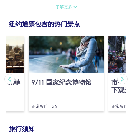
林。行程精心设计，带您穿越充满活力的城市景观，感受多
了解更多
元文化、令人惊叹的建筑以及等待讲述的迷人故事。
纽约通票包含的热门景点
威廉斯堡之旅呈现了一个历史与现代完美融合的社区独特面
貌。这里以繁忙的市场、独立音乐场景、活力四射的街头艺
术和多样化的精品店而闻名，充分体现了布鲁克林的创新精
神。当您漫步于历史砖砌建筑与现代阁楼之间时，将亲身体
验该区域从工业建筑到艺术中心的转变。
沉浸在布鲁克林充满活力的社区氛围中——从各民族美食区
到创新科技中心，您将发掘这个行政区独特的传统魅力与前
(洛克菲
9/​11 国家纪念博物馆
市中心
瞻活力的结合。这次导览不仅是探索布鲁克林的方式，更是
下观光
一次深入体验这个充满活力都市景观精髓的难忘旅程。
正常票价：36
正常票价：
旅行须知