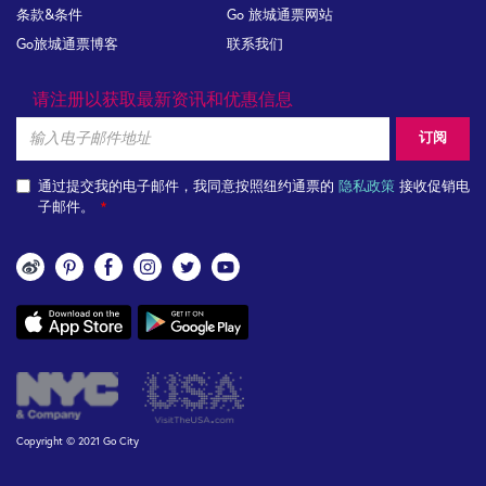
条款&条件
Go 旅城通票网站
Go旅城通票博客
联系我们
请注册以获取最新资讯和优惠信息
Email
订阅
通过提交我的电子邮件，我同意按照纽约通票的
隐私政策
接收促销电
子邮件。
关
注
App
我
links
们
Copyright © 2021 Go City