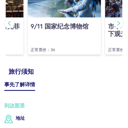
(洛克菲
9/​11 国家纪念博物馆
市中心
下观光
正常票价：36
正常票价：
旅行须知
事先了解详情
到达那里
地址