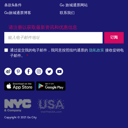
条款&条件
Go 旅城通票网站
Go旅城通票博客
联系我们
请注册以获取最新资讯和优惠信息
Email
订阅
通过提交我的电子邮件，我同意按照纽约通票的
隐私政策
接收促销电
子邮件。
关
注
App
我
links
们
Copyright © 2021 Go City