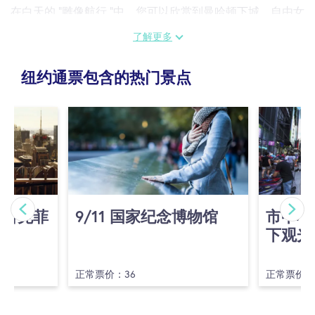
在白天的 “雕像航行 ”中，您可以欣赏到曼哈顿下城、自由女
神像、州长岛和埃利斯岛的美景。船从炮台公园出发后，您
了解更多
将在克利伯城高轮上停留约 60 分钟。
纽约通票包含的热门景点
船上有全套的站立酒吧，为那些想通过干杯来提升体验的人
提供服务。
(洛克菲
9/​11 国家纪念博物馆
市中心
下观光
正常票价：36
正常票价：