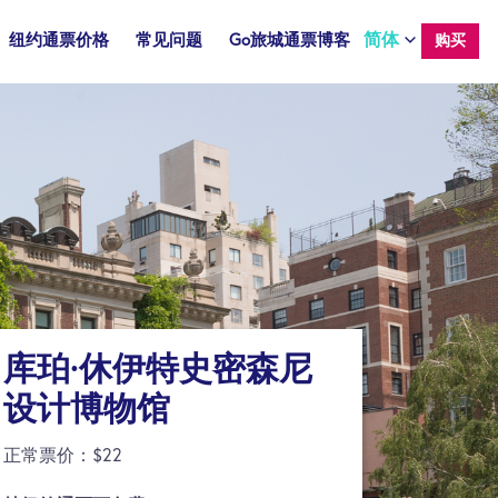
简体
纽约通票价格
常见问题
Go旅城通票博客
购买
库珀·休伊特史密森尼
设计博物馆
正常票价：$22