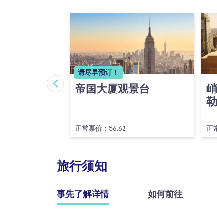
请尽早预订！
请尽早预订！
帝国大厦观景台
峭
勒
正常票价：56.62
正常
旅行须知
事先了解详情
如何前往