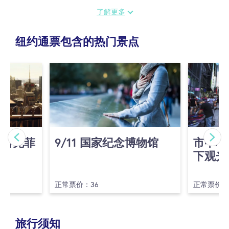
了解更多
距离不远的时代广场（Times Square）导览，则能让您体验
世界上最繁忙、最充满活力的十字路口的独特魅力。为了让
纽约通票包含的热门景点
行程更充实，您可以将百老汇导览与时代广场导览结合起
来，一次尽享两种精彩体验。
(洛克菲
9/​11 国家纪念博物馆
市中心
下观光
正常票价：36
正常票价：
旅行须知