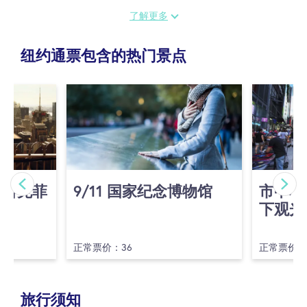
在《指挥家与机器》中，体验过去与未来的碰撞。这场由前
了解更多
卫艺术家 Roy Nachum 主导的突破性展览，探索了莫扎特、
达·芬奇和北斋等传奇艺术家如果利用现代科技创作作品，
纽约通票包含的热门景点
会呈现怎样的艺术面貌。
走进一个艺术不再静止，而是鲜活、呼吸、不断演变的世
界。《指挥家与机器》通过尖端创新重新诠释经典艺术，为
观众带来一次全新、沉浸式的创意体验。
艺术不受时间束缚——在这场难忘的体验中，它被生动地呈
现出来。
(洛克菲
9/​11 国家纪念博物馆
市中心
下观光
正常票价：36
正常票价：
旅行须知