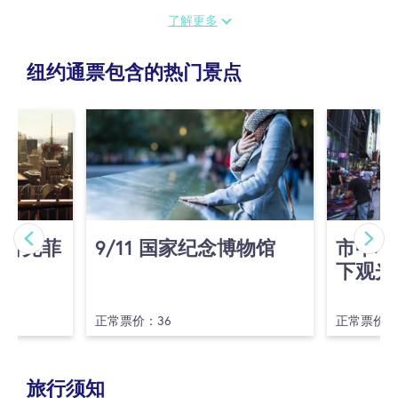
了解更多
千万不要错过这场精彩的导览，它将庆祝骄傲精神，并致敬
那些成就今日运动的重要人物与故事！
纽约通票包含的热门景点
(洛克菲
9/​11 国家纪念博物馆
市中心
下观光
正常票价：36
正常票价：
旅行须知