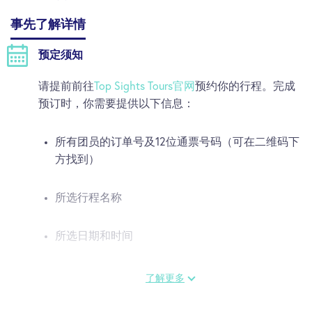
事先了解详情
预定须知
请提前前往
Top Sights Tours官网
预约你的行程。完成
预订时，你需要提供以下信息：
所有团员的订单号及12位通票号码（可在二维码下
方找到）
所选行程名称
所选日期和时间
随后，你将收到一封电子邮件，以确认你的行程名
了解更多
额。