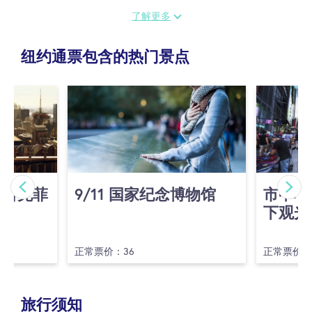
了解更多
纽约通票包含的热门景点
(洛克菲
9/​11 国家纪念博物馆
市中心
下观光
正常票价：36
正常票价：
旅行须知